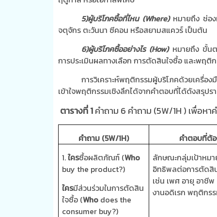
5)ผู้บริโภคซื้อที่ไหน
(Where)
หมายถึง ช่องท
จตุจักร ตะวันนา ซีคอน หรือสยามสแควร์ เป็นต้น
6)ผู้บริโภคซื้ออย่างไร
(How)
หมายถึง ขั้น
การประเมินผลทางเลือก การตัดสินใจซื้อ และพฤติก
การวิเคราะห์พฤติกรรมผู้บริโภคด้วยเครื่
เข้าใจพฤติกรรมเชิงลึกได้จากคำตอบที่ได้ดังสรุปร
ตารางที่ 1
คำถาม 6 คำถาม (5
W
/
1H
) เพื่อหา
คำถาม
(
5
W
/
1H)
คำตอบที่ต้
1.
ใคร
ซื้อผลิตภัณฑ์
(
Who
ลักษณะกลุ่มเป้าหมายแ
buy the product?)
อิทธิพลต่อการตัดสิ
เช่น เพศ อายุ อาชีพ
ใคร
มีส่วนร่วมในการตัดสิน
งานอดิเรก พฤติกรร
ใจซื้อ
(
Who
does the
consumer buy?)