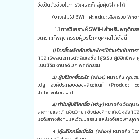
จึงเป็นตัวช่วยในการวิเคราะห์กลุ่มผู้บริโภคได้
(บางเล่มใช้ 6W1H ค่ะ แต่เนะเลือกรวม Who
1.1 การวิเคราะห์
5W1H
สำหรับพฤติกรร
วิเคราะห์พฤติกรรมผู้บริโภคบุคคลได้ดังนี้
1
) ใครซื้อผลิตภัณฑ์และใครมีส่วนร่วมในการตั
ที่มีอิทธิพลต่อการตัดสินใจซื้อ (ผู้ริเริ่ม ผู้มีอิทธิ
แบบชีวิต งานอดิเรก พฤติกรรม
2
) ผู้บริโภคซื้ออะไร
(What)
หมายถึง คุณสมบ
ไปสู่ องค์ประกอบของผลิตภัณฑ์ (
Product 
differentiation)
3
) ทำไมผู้บริโภคซื้อ
(Why)
หมายถึง วัตถุประ
ร่างกายและด้านจิตวิทยา ซึ่งต้องศึกษาถึงปัจจัยที่
ปัจจัยทางสังคมและวัฒนธรรม และปัจจัยเฉพาะบุค
4
)ผู้บริโภคซื้อเมื่อใด
(When)
หมายถึง โอก
ฤดูกาล หรือโอกาสพิเศษ