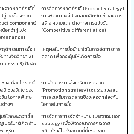
ะจากผลิตภัณฑ์ที่
การจัดการผลิตภัณฑ์
(Product Strategy)
ไปสู่ องค์ประกอบ
การพัฒนาองค์ประกอบผลิตภัณฑ์ และ การ
duct component)
สร้าง ความแตกต่างทางการแข่งขัน
นือกว่าคู่แข่ง
(Competitive differentiation)
erentiation)
่อพฤติกรรมการซื้อ
1)
เหตุผลในการซื้อนำมาใช้ในการจัดการการ
จัยทางจิตวิทยา
2)
ตลาด เพื่อกระตุ้นให้เกิดการซื้อ
ะวัฒนธรรม
3)
ปัจจัย
 ช่วงเดือนใดของปี
การจัดการการส่งเสริมการตลาด
งปี ช่วงวันใดของ
(Promotion strategy)
เช่นระยะเวลาใน
งวัน โอกาสพิเศษ
การส่งเสริมการตลาดจึงจะสอดคล้องกับ
ญต่างๆ
โอกาสในการซื้อ
ู้บริโภคสะดวกซื้อ
การจัดการการจัดจำหน่าย
(Distribution
ซูเปอร์มาร์เก็ต ร้าน
Strategy)
เพื่อพิจารณาการกระจาย
พาหุรัด
ผลิตภัณฑ์ไปยังสถานที่ที่เหมาะสม