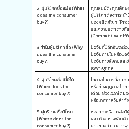
2.
ผู้บริโภคซื้อ
อะไร
(
What
คุณสมบัติ
/
คุณลักษณ
does the consumer
ผู้บริโภคต้องการ นำ
buy?)
ของผลิตภัณฑ์
(Pro
และความแตกต่างที่เห
(Competitive diff
3.
ทำไม
ผู้บริโภคซื้อ
(
Why
ปัจจัยที่มีอิทธิพลต
does the consumer
ปัจจัยภายในหรือปัจ
buy?)
ปัจจัยทางสังคมแล
เฉพาะบุคคล
4.
ผู้บริโภคซื้อ
เมื่อใด
โอกาสในการซื้อ เช่น
(
When
does the
หรือช่วงฤดูกาลใดขอ
consumer buy?)
เดือน ช่วงเวลาใดขอ
หรือเทศกาลวันสำคั
5.
ผู้บริโภคซื้อ
ที่ไหน
ช่องทางหรือแหล่งที่ผ
(
Where
does the
เช่น ห้างสรรพสินค้า 
consumer buy?)
ขายของชำ บางลำพู 