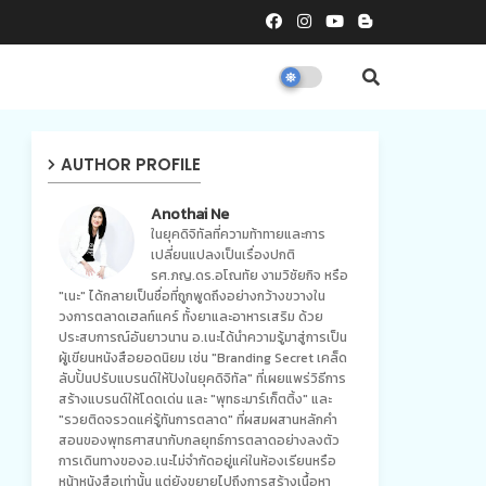
AUTHOR PROFILE
Anothai Ne
ในยุคดิจิทัลที่ความท้าทายและการ
เปลี่ยนแปลงเป็นเรื่องปกติ
รศ.ภญ.ดร.อโณทัย งามวิชัยกิจ หรือ
"เนะ" ได้กลายเป็นชื่อที่ถูกพูดถึงอย่างกว้างขวางใน
วงการตลาดเฮลท์แคร์ ทั้งยาและอาหารเสริม ด้วย
ประสบการณ์อันยาวนาน อ.เนะได้นำความรู้มาสู่การเป็น
ผู้เขียนหนังสือยอดนิยม เช่น "Branding Secret เคล็ด
ลับปั้นปรับแบรนด์ให้ปังในยุคดิจิทัล" ที่เผยแพร่วิธีการ
สร้างแบรนด์ให้โดดเด่น และ "พุทธะมาร์เก็ตติ้ง" และ
"รวยติดจรวดแค่รู้ทันการตลาด" ที่ผสมผสานหลักคำ
สอนของพุทธศาสนากับกลยุทธ์การตลาดอย่างลงตัว
การเดินทางของอ.เนะไม่จำกัดอยู่แค่ในห้องเรียนหรือ
หน้าหนังสือเท่านั้น แต่ยังขยายไปถึงการสร้างเนื้อหา