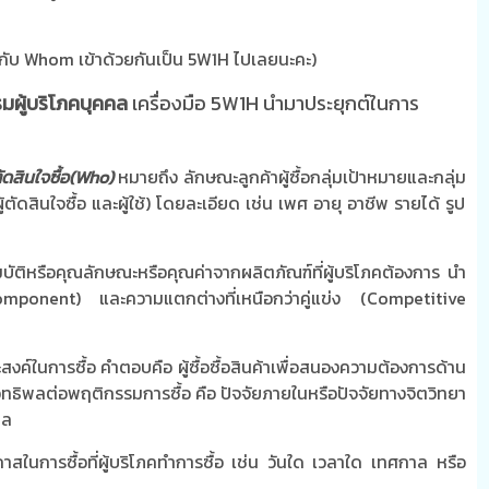
 กับ Whom เข้าด้วยกันเป็น 5W1H ไปเลยนะคะ)
มผู้บริโภคบุคคล
เครื่องมือ
5W1H
นำมาประยุกต์ในการ
ดสินใจซื้อ
(Who)
หมายถึง ลักษณะลูกค้าผู้ซื้อกลุ่มเป้าหมายและกลุ่ม
พล ผู้ตัดสินใจซื้อ และผู้ใช้) โดยละเอียด เช่น เพศ อายุ อาชีพ รายได้ รูป
ัติหรือคุณลักษณะหรือคุณค่าจากผลิตภัณฑ์ที่ผู้บริโภคต้องการ นำ
component)
และความแตกต่างที่เหนือกว่าคู่แข่ง (
Competitive
สงค์ในการซื้อ คำตอบคือ ผู้ซื้อซื้อสินค้าเพื่อสนองความต้องการด้าน
มีอิทธิพลต่อพฤติกรรมการซื้อ คือ ปัจจัยภายในหรือปัจจัยทางจิตวิทยา
คล
าสในการซื้อที่ผู้บริโภคทำการซื้อ เช่น วันใด เวลาใด เทศกาล หรือ