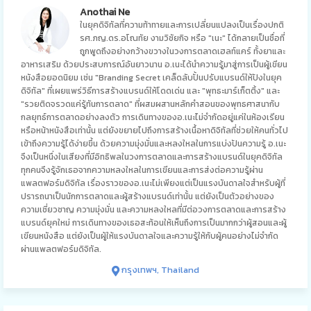
Anothai Ne
ในยุคดิจิทัลที่ความท้าทายและการเปลี่ยนแปลงเป็นเรื่องปกติ
รศ.ภญ.ดร.อโณทัย งามวิชัยกิจ หรือ "เนะ" ได้กลายเป็นชื่อที่
ถูกพูดถึงอย่างกว้างขวางในวงการตลาดเฮลท์แคร์ ทั้งยาและ
อาหารเสริม ด้วยประสบการณ์อันยาวนาน อ.เนะได้นำความรู้มาสู่การเป็นผู้เขียน
หนังสือยอดนิยม เช่น "Branding Secret เคล็ดลับปั้นปรับแบรนด์ให้ปังในยุค
ดิจิทัล" ที่เผยแพร่วิธีการสร้างแบรนด์ให้โดดเด่น และ "พุทธะมาร์เก็ตติ้ง" และ
"รวยติดจรวดแค่รู้ทันการตลาด" ที่ผสมผสานหลักคำสอนของพุทธศาสนากับ
กลยุทธ์การตลาดอย่างลงตัว การเดินทางของอ.เนะไม่จำกัดอยู่แค่ในห้องเรียน
หรือหน้าหนังสือเท่านั้น แต่ยังขยายไปถึงการสร้างเนื้อหาดิจิทัลที่ช่วยให้คนทั่วไป
เข้าถึงความรู้ได้ง่ายขึ้น ด้วยความมุ่งมั่นและหลงใหลในการแบ่งปันความรู้ อ.เนะ
จึงเป็นหนึ่งในเสียงที่มีอิทธิพลในวงการตลาดและการสร้างแบรนด์ในยุคดิจิทัล
ทุกคนจึงรู้จักเธอจากความหลงใหลในการเขียนและการส่งต่อความรู้ผ่าน
แพลตฟอร์มดิจิทัล เรื่องราวของอ.เนะไม่เพียงแต่เป็นแรงบันดาลใจสำหรับผู้ที่
ปรารถนาเป็นนักการตลาดและผู้สร้างแบรนด์เท่านั้น แต่ยังเป็นตัวอย่างของ
ความเชี่ยวชาญ ความมุ่งมั่น และความหลงใหลที่มีต่อวงการตลาดและการสร้าง
แบรนด์ยุคใหม่ การเดินทางของเธอสะท้อนให้เห็นถึงการเป็นมากกว่าผู้สอนและผู้
เขียนหนังสือ แต่ยังเป็นผู้ให้แรงบันดาลใจและความรู้ให้กับผู้คนอย่างไม่จำกัด
ผ่านแพลตฟอร์มดิจิทัล.
กรุงเทพฯ, Thailand