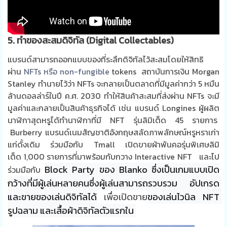
5. ทำของสะสมดิจิทัล (Digital Collectables)
แบรนด์สามารถออกแบบของที่ระลึกดิจิทัลไว้สะสมโดยให้สิทธิ
ผ่าน
NFTs หรือ non-fungible
tokens
สถาบันการเงิน Morgan
Stanley ทำนายไว้ว่า NFTs จะกลายเป็นตลาดที่มีมูลค่ากว่า 5 หมืน
ล้านดอลล่าร์ในปี ค.ศ. 2030 ทำให้สินค้าสะสมที่ส่งผ่าน NFTs จะมี
มูลค่าและกลายเป็นสินค้าธุรกิจได้ เช่น แบรนด์
Longines
ผู้ผลิต
นาฬิกาสุดหรูได้ทำนาฬิกาที่มี
NFT
รุ่นลิมิเต็ด
45
รายการ
Burberry แบรนด์เนมสัญชาติอังกฤษสลัดภาพลักษณ์หรูหราเก่า
แก่ดั้งเดิม ร่วมมือกับ Tmall เปิด
ขายผ้าพันคอรุ่นพิเศษลิมิ
เต็ด
1,000
รายการที่มาพร้อมกับกวาง Interactive
NFT และไป
Block Party ของ Blanko ซึ่งเป็นเกมแบบเปิด
ร่วมมือกับ
กว้างที่มีผู้เล่นหลายคนซึ่งผู้เล่นสามารถรวบรวม อัปเกรด 
และขายของเล่นดิจิทัลได้
เพื่อเปิดขาย
ของเล่นไวนิล NFT 
รูปฉลาม และเสื้อผ้าดิจิทัลตัวแรกใน 