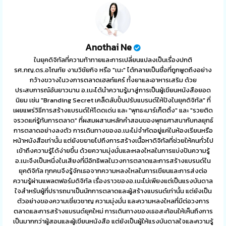
Anothai Ne
ในยุคดิจิทัลที่ความท้าทายและการเปลี่ยนแปลงเป็นเรื่องปกติ
รศ.ภญ.ดร.อโณทัย งามวิชัยกิจ หรือ "เนะ" ได้กลายเป็นชื่อที่ถูกพูดถึงอย่าง
กว้างขวางในวงการตลาดเฮลท์แคร์ ทั้งยาและอาหารเสริม ด้วย
ประสบการณ์อันยาวนาน อ.เนะได้นำความรู้มาสู่การเป็นผู้เขียนหนังสือยอด
นิยม เช่น "Branding Secret เคล็ดลับปั้นปรับแบรนด์ให้ปังในยุคดิจิทัล" ที่
เผยแพร่วิธีการสร้างแบรนด์ให้โดดเด่น และ "พุทธะมาร์เก็ตติ้ง" และ "รวยติด
จรวดแค่รู้ทันการตลาด" ที่ผสมผสานหลักคำสอนของพุทธศาสนากับกลยุทธ์
การตลาดอย่างลงตัว การเดินทางของอ.เนะไม่จำกัดอยู่แค่ในห้องเรียนหรือ
หน้าหนังสือเท่านั้น แต่ยังขยายไปถึงการสร้างเนื้อหาดิจิทัลที่ช่วยให้คนทั่วไป
เข้าถึงความรู้ได้ง่ายขึ้น ด้วยความมุ่งมั่นและหลงใหลในการแบ่งปันความรู้
อ.เนะจึงเป็นหนึ่งในเสียงที่มีอิทธิพลในวงการตลาดและการสร้างแบรนด์ใน
ยุคดิจิทัล ทุกคนจึงรู้จักเธอจากความหลงใหลในการเขียนและการส่งต่อ
ความรู้ผ่านแพลตฟอร์มดิจิทัล เรื่องราวของอ.เนะไม่เพียงแต่เป็นแรงบันดาล
ใจสำหรับผู้ที่ปรารถนาเป็นนักการตลาดและผู้สร้างแบรนด์เท่านั้น แต่ยังเป็น
ตัวอย่างของความเชี่ยวชาญ ความมุ่งมั่น และความหลงใหลที่มีต่อวงการ
ตลาดและการสร้างแบรนด์ยุคใหม่ การเดินทางของเธอสะท้อนให้เห็นถึงการ
เป็นมากกว่าผู้สอนและผู้เขียนหนังสือ แต่ยังเป็นผู้ให้แรงบันดาลใจและความรู้